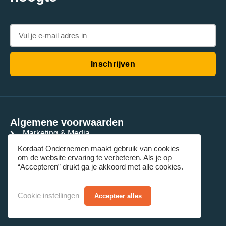
Inschrijven
Algemene voorwaarden
Marketing & Media
Kordaat Ondernemen maakt gebruik van cookies
Boekhouden
om de website ervaring te verbeteren. Als je op
Mensenwerk
“Accepteren” drukt ga je akkoord met alle cookies.
Belastingen
Cookie instellingen
Accepteer alles
Documenten
Checklist