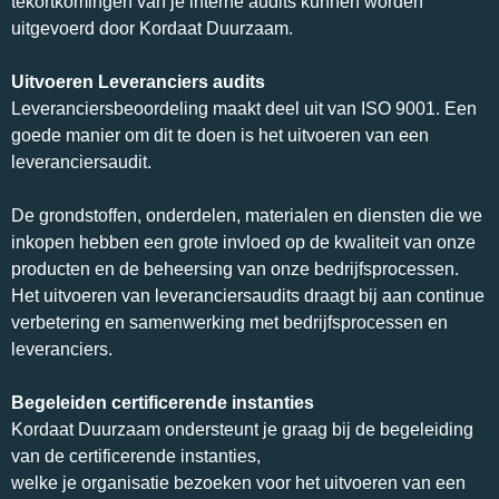
tekortkomingen van je i
nterne
audits
kunnen
worden
uitgevoerd
door
Kordaat
Duurzaam.
Uitvoeren Leveranciers audits
Leveranciersbeoordeling
maakt
deel
uit
van
ISO
9001.
Een
goede
manier
om
dit
te
doen
is
het
uitvoeren
van
een
leveranciersaudit.
De
grondstoffen,
onderdelen,
materialen
en
diensten
die
we
inkopen
hebben
een
grote
invloed
op
de
kwaliteit
van
onze
producten
en
de
beheersing
van
onze
bedrijfsprocessen.
Het
uitvoeren
van
leveranciersaudits
draagt
​​bij
aan
continue
verbetering
en
samenwerking
met
bedrijfsprocessen
en
leveranciers.
Begeleiden certificerende instanties
Kordaat Duurzaam ondersteunt je graag bij de begeleiding
van de certificerende instanties,
welke je organisatie bezoeken voor het uitvoeren van een