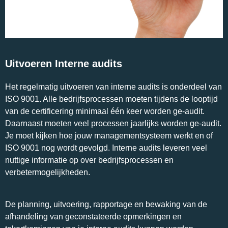
Uitvoeren Interne audits
Het
regelmatig
uitvoeren
van
interne
audits
is
onderdeel
van
ISO
9001.
Alle
bedrijfsprocessen
moeten
tijdens
de
looptijd
van
de
certificering
minimaal
één
keer
worden
ge-audit.
Daarnaast
moeten
veel
processen
jaarlijks
worden
ge-audit.
Je
moet
kijken
hoe
jouw
managementsysteem
werkt
en
of
ISO
9001
nog
wordt
gevolgd.
Interne
audits
leveren
veel
nuttige
informatie
op over b
edrijfsprocessen
en
verbetermogelijkheden.
De planning,
uitvoering,
rapportage
en
bewaking
van
de
afhandeling
van
geconstateerde
opmerkingen
en