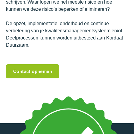
schrijven.
Waar
lopen
we
het
meeste
risico
en
hoe
kunnen
we
deze
risico’s
beperken
of
elimineren?
De opzet,
implementatie,
onderhoud
en
continue
verbetering
van
je
kwaliteitsmanagementsysteem
en/of
Deelprocessen
kunnen
worden
uitbesteed
aan
Kordaat
Duurzaam.
Contact opnemen