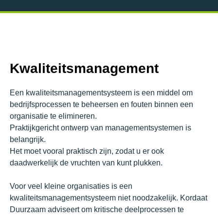
Kwaliteitsmanagement
Een
kwaliteitsmanagementsysteem
is
een
middel
om
bedrijfsprocessen
te
beheersen
en
fouten
binnen
een
organisatie
te
elimineren.
Praktijkgericht
ontwerp
van
managementsystemen
is
belangrijk.
Het
moet
vooral
praktisch
zijn,
zodat
u
er
ook
daadwerkelijk
de
vruchten
van
kunt
plukken.
Voor
veel
kleine
organisaties
is
een
kwaliteitsmanagementsysteem
niet
noodzakelijk
.
Kordaat
Duurzaam
adviseert
om
kritische
deelprocessen
te