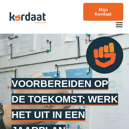
Mijn
Kordaat
VOORBEREIDEN OP
DE TOEKOMST; WERK
HET UIT IN EEN