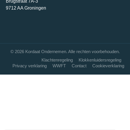
Brugstraat 7A-3
9712 AA Groningen
© 2026 Kordaat Ondernemen. Alle rechten voorbehouden.
Klachtenregeling
Klokkenluidersregeling
Privacy verklaring
WWFT
Contact
Cookieverklaring