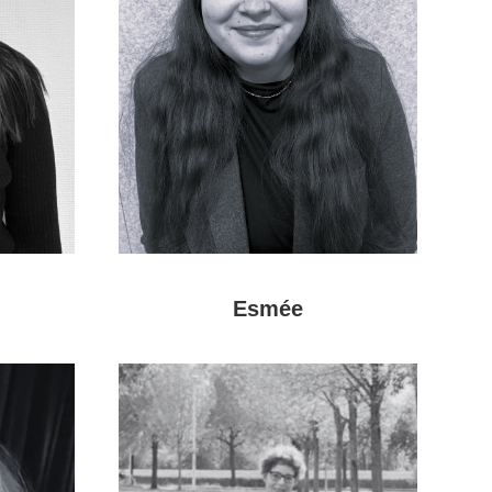
Esmée
Meer
over
Esmée