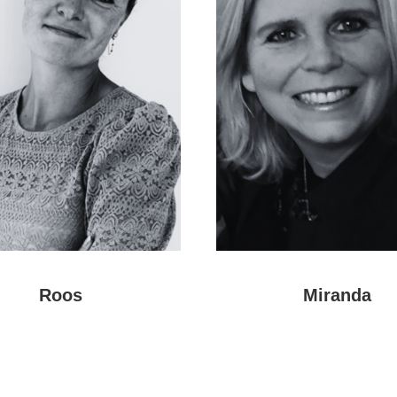
Roos
Miranda
Meer
Meer
over
over
Roos
Miranda