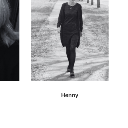
Henny
Meer
over
Henny