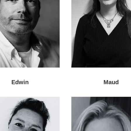
Edwin
Maud
Meer
Meer
over
over
Edwin
Maud