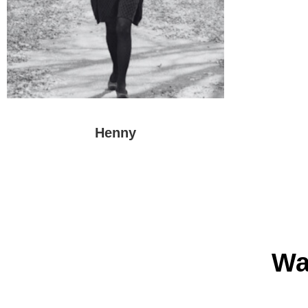
Henny
Meer
over
Henny
Wa