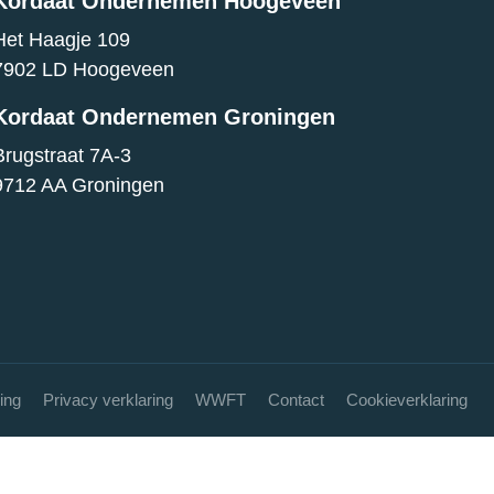
Kordaat Ondernemen Hoogeveen
Het Haagje 109
7902 LD Hoogeveen
Kordaat Ondernemen Groningen
Brugstraat 7A-3
9712 AA Groningen
ing
Privacy verklaring
WWFT
Contact
Cookieverklaring