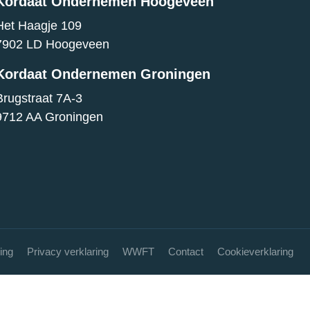
Kordaat Ondernemen Hoogeveen
Het Haagje 109
7902 LD Hoogeveen
Kordaat Ondernemen Groningen
Brugstraat 7A-3
9712 AA Groningen
ing
Privacy verklaring
WWFT
Contact
Cookieverklaring