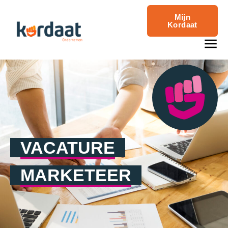
Mijn
Kordaat
VACATURE
MARKETEER