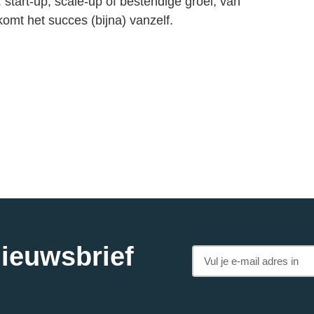
start-up, scale-up of bestendige groei; van
omt het succes (bijna) vanzelf.
nieuwsbrief