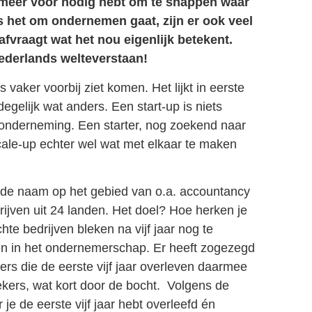
g meer voor nodig hebt om te snappen waar
ls het om ondernemen gaat, zijn er ook veel
fvraagt wat het nou eigenlijk betekent.
ederlands welteverstaan!
 vaker voorbij ziet komen. Het lijkt in eerste
degelijk wat anders. Een start-up is niets
 onderneming. Een starter, nog zoekend naar
 scale-up echter wel wat met elkaar te maken
ende naam op het gebied van o.a. accountancy
rijven uit 24 landen. Het doel? Hoe herken je
te bedrijven bleken na vijf jaar nog te
n in het ondernemerschap. Er heeft zogezegd
ters die de eerste vijf jaar overleven daarmee
kers, wat kort door de bocht. Volgens de
je de eerste vijf jaar hebt overleefd én