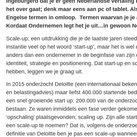
ingeburgerd dat je er geen Nederlandse vertalin
het over gaat; denk maar eens aan pc of tablet. A
Engelse termen in omloop. Termen waarvan je je a
Kordaat Ondernemen legt het je uit…in gewoon N
Scale-up; een uitdrukking die je de laatste jaren steeds
instantie veel op het woord ‘start-up’, maar het is wel 
anders dan een ondernemer in de beginfase van zijn
identiteit, strategie en positionering. Dat start-up en
hebben, leggen we je graag uit.
In 2015 onderzocht Deloitte (een internationaal bek
en belastingadvies) maar liefst 400.000 startende bed
een snel groeiende start up. 200.000 van de onderzoch
bestaan. Ze waren inmiddels een fase verder gekome
‘opschaling’ plaatsgevonden; scaling up. Zijn alle star
een scale-up te noemen? Dat is, volgens de onderzoe
definitie van Deloitte ben je pas een scale-up wanneer 